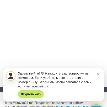
×
Здравствуйте! 👋 Напишите ваш вопрос — мы
поможем. Если удобно, можете оставить
номер снизу, чтобы мы могли связаться с вами,
если чат прервётся.
Открыть чат
Подписывайтесь на новости и акции:
›
Мы
используем cookies
для быстрой и удобной работы сайта
https://bitovka24.ru/. Продолжая пользоваться сайтом,
вы принимаете условия обработки
персональных данных
.