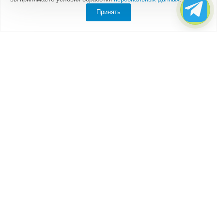
Принять
Компания
О компании
Партнеры
Отзывы
Каталог
Бытовки
Блок-контейнеры
Вагончики
Дачные домики
Модульные здания
Посты охраны, КПП
Торговые павильоны, киоски