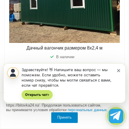
Дачный вагончик размером 8х2,4 м
В наличии
×
Здравствуйте! 👋 Напишите ваш вопрос — мы
200000
р.
поможем. Если удобно, можете оставить
номер снизу, чтобы мы могли связаться с вами,
Получить консультацию
если чат прервётся.
Открыть чат
›
Мы
используем cookies
для быстрой и удобной работы сайта
https://bitovka24.ru/. Продолжая пользоваться сайтом,
вы принимаете условия обработки
персональных данных
.
Принять