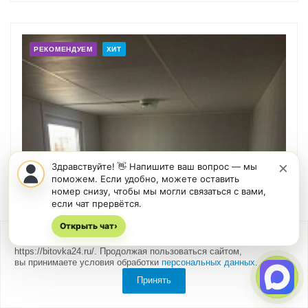
РЕКОМЕНДУЕМ
ХИТ
×
Здравствуйте! 👋 Напишите ваш вопрос — мы
поможем. Если удобно, можете оставить
номер снизу, чтобы мы могли связаться с вами,
если чат прервётся.
Открыть чат
›
Мы
используем cookies
для быстрой и удобной работы сайта
https://bitovka24.ru/. Продолжая пользоваться сайтом,
Бытовка жилая с отделкой пвх панелями
вы принимаете условия обработки
персональных данных
.
В наличии
Принять
155000
р.