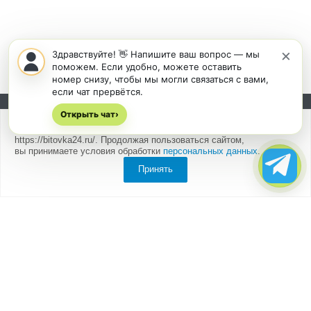
×
Здравствуйте! 👋 Напишите ваш вопрос — мы
поможем. Если удобно, можете оставить
номер снизу, чтобы мы могли связаться с вами,
если чат прервётся.
Открыть чат
Подписывайтесь на новости и акции:
›
Мы
используем cookies
для быстрой и удобной работы сайта
https://bitovka24.ru/. Продолжая пользоваться сайтом,
вы принимаете условия обработки
персональных данных
.
Принять
Компания
О компании
Партнеры
Отзывы