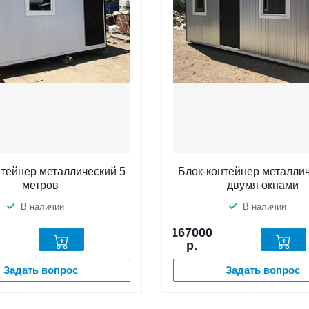
нтейнер металлический 5
Блок-контейнер металлич
метров
двумя окнами
В наличии
В наличии
167000
р.
Задать вопрос
Задать вопрос