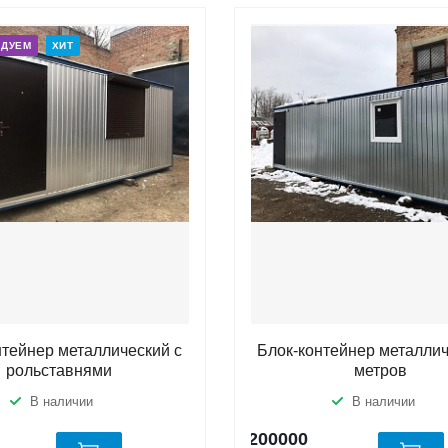
НДУЕМ
ХИТ
нтейнер металлический с
Блок-контейнер металлич
рольставнями
метров
В наличии
В наличии
200000