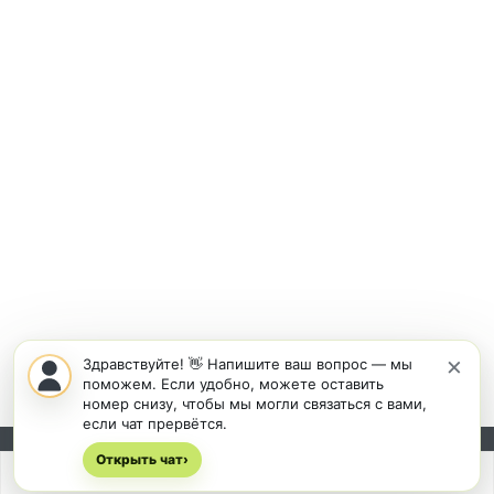
×
Здравствуйте! 👋 Напишите ваш вопрос — мы
поможем. Если удобно, можете оставить
номер снизу, чтобы мы могли связаться с вами,
если чат прервётся.
Открыть чат
Подписывайтесь на новости и акции:
›
Мы
используем cookies
для быстрой и удобной работы сайта