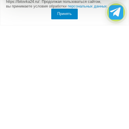
https://bitovka24.ru/. Продолжая пользоваться сайтом,
вы принимаете условия обработки
персональных данных
.
Принять
Компания
О компании
Партнеры
Отзывы
Каталог
Бытовки
Блок-контейнеры
Вагончики
Дачные домики
Модульные здания
Посты охраны, КПП