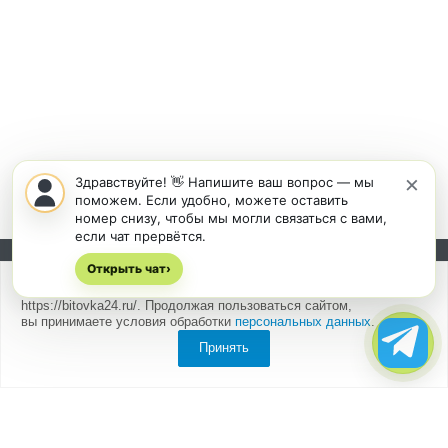
×
Здравствуйте! 👋 Напишите ваш вопрос — мы
поможем. Если удобно, можете оставить
номер снизу, чтобы мы могли связаться с вами,
если чат прервётся.
Открыть чат
Подписывайтесь на новости и акции:
›
Мы
используем cookies
для быстрой и удобной работы сайта
https://bitovka24.ru/. Продолжая пользоваться сайтом,
вы принимаете условия обработки
персональных данных
.
Принять
Компания