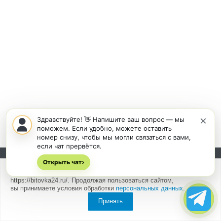
×
Здравствуйте! 👋 Напишите ваш вопрос — мы
поможем. Если удобно, можете оставить
номер снизу, чтобы мы могли связаться с вами,
если чат прервётся.
Открыть чат
Подписывайтесь на новости и акции:
›
Мы
используем cookies
для быстрой и удобной работы сайта
https://bitovka24.ru/. Продолжая пользоваться сайтом,
вы принимаете условия обработки
персональных данных
.
Принять