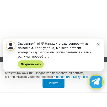
×
Здравствуйте! 👋 Напишите ваш вопрос — мы
поможем. Если удобно, можете оставить
номер снизу, чтобы мы могли связаться с вами,
если чат прервётся.
Открыть чат
Подписывайтесь на новости и акции:
›
Мы
используем cookies
для быстрой и удобной работы сайта
https://bitovka24.ru/. Продолжая пользоваться сайтом,
вы принимаете условия обработки
персональных данных
.
Принять
Компания