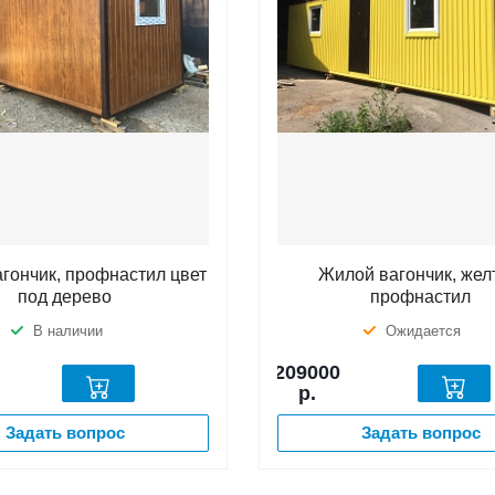
гончик, профнастил цвет
Жилой вагончик, же
под дерево
профнастил
В наличии
Ожидается
209000
р.
Задать вопрос
Задать вопрос