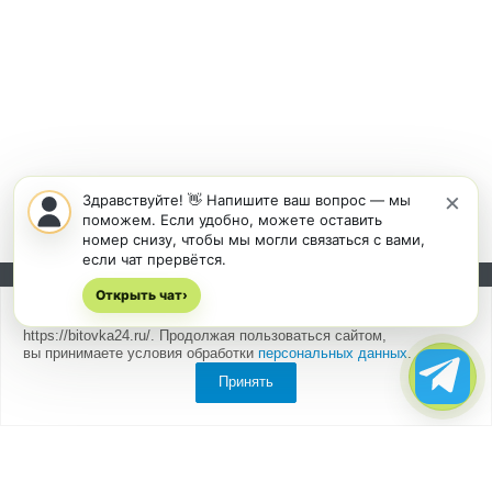
×
Здравствуйте! 👋 Напишите ваш вопрос — мы
поможем. Если удобно, можете оставить
номер снизу, чтобы мы могли связаться с вами,
если чат прервётся.
Открыть чат
Подписывайтесь на новости и акции:
›
Мы
используем cookies
для быстрой и удобной работы сайта
https://bitovka24.ru/. Продолжая пользоваться сайтом,
вы принимаете условия обработки
персональных данных
.
Принять
Компания