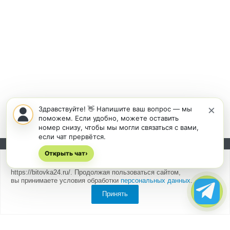
×
Здравствуйте! 👋 Напишите ваш вопрос — мы
поможем. Если удобно, можете оставить
номер снизу, чтобы мы могли связаться с вами,
если чат прервётся.
Открыть чат
Подписывайтесь на новости и акции:
›
Мы
используем cookies
для быстрой и удобной работы сайта
https://bitovka24.ru/. Продолжая пользоваться сайтом,
вы принимаете условия обработки
персональных данных
.
Принять